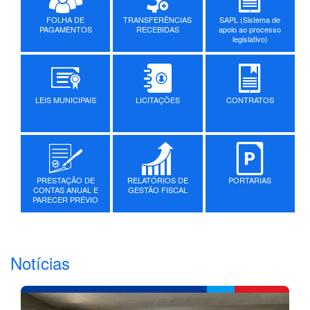
FOLHA DE
TRANSFERÊNCIAS
SAPL (Sistema de
PAGAMENTOS
RECEBIDAS
apoio ao processo
legislativo)
LEIS MUNICIPAIS
LICITAÇÕES
CONTRATOS
PRESTAÇÃO DE
RELATÓRIOS DE
PORTARIAS
CONTAS ANUAL E
GESTÃO FISCAL
PARECER PRÉVIO
Notícias