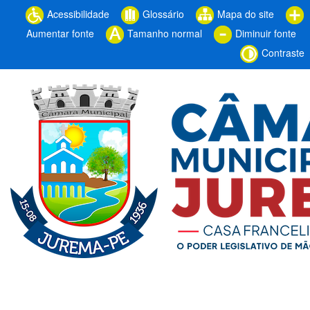
Acessibilidade
Glossário
Mapa do site
Aumentar fonte
Tamanho normal
Diminuir fonte
Contraste